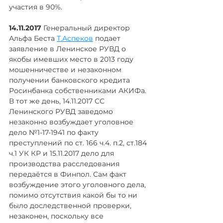
участия в 90%.
14.11.2017
 Генеральный директор 
Альфа Беста 
Т.Аспеков
 подает 
заявление в Ленинское РУВД о 
якобы имевших место в 2013 году 
мошенничестве и незаконном 
получении банковского кредита 
Росинбанка собственниками АКИФа. 
В тот же день, 14.11.2017 СС 
Ленинского РУВД заведомо 
незаконно возбуждает уголовное 
дело №1-17-1941 по факту 
преступлений по ст. 166 ч.4. п.2, ст.184 
ч.1 УК КР и 15.11.2017 дело для 
производства расследования 
передаётся в Финпол. Сам факт 
возбуждение этого уголовного дела, 
помимо отсутствия какой бы то ни 
было доследственной проверки, 
незаконен, поскольку все 