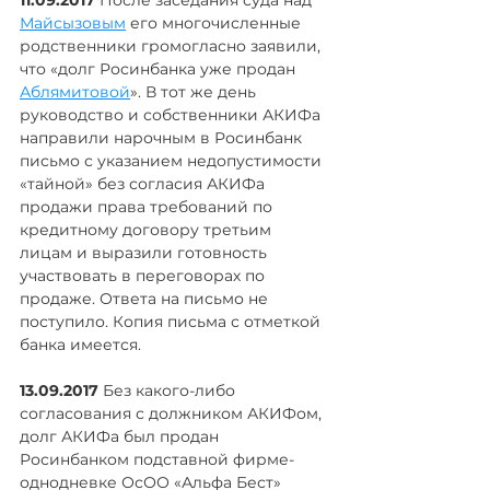
11.09.2017
 После заседания суда над 
Майсызовым
 его многочисленные 
родственники громогласно заявили, 
что «долг Росинбанка уже продан 
Аблямитовой
». В тот же день 
руководство и собственники АКИФа 
направили нарочным в Росинбанк 
письмо с указанием недопустимости 
«тайной» без согласия АКИФа 
продажи права требований по 
кредитному договору третьим 
лицам и выразили готовность 
участвовать в переговорах по 
продаже. Ответа на письмо не 
поступило. Копия письма с отметкой 
банка имеется.
13.09.2017
 Без какого-либо 
согласования с должником АКИФом, 
долг АКИФа был продан 
Росинбанком подставной фирме-
однодневке ОсОО «Альфа Бест» 