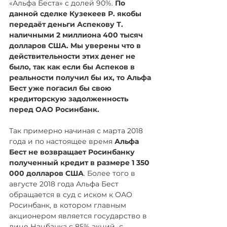
«Альфа Беста» с долей 90%. 
По 
данной сделке Кузекеев Р. якобы 
передаёт деньги Аспекову Т. 
наличными 2 миллиона 400 тысяч 
долларов США. Мы уверены что в 
действительности этих денег не 
было, так как если бы Аспеков в 
реальности получил бы их, то Альфа 
Бест уже погасил бы свою 
кредиторскую задолженность 
перед ОАО Росинбанк.
Так примерно начиная с марта 2018 
года и по настоящее время 
Альфа 
Бест не возвращает Росинбанку 
полученный кредит в размере 1 350 
000 долларов США
. Более того в 
августе 2018 года Альфа Бест 
обращается в суд с иском к ОАО 
Росинбанк, в котором главным 
акционером является государство в 
лице Нацбанка с 85% акций  с 