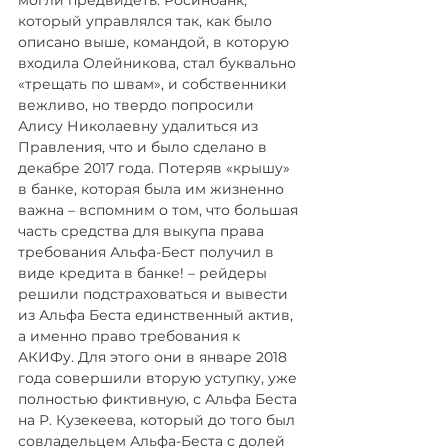
могли предвидеть. Росинбанк, 
который управлялся так, как было 
описано выше, командой, в которую 
входила Олейникова, стал буквально 
«трещать по швам», и собственники 
вежливо, но твердо попросили 
Алису Николаевну удалиться из 
Правления, что и было сделано в 
декабре 2017 года. Потеряв «крышу» 
в банке, которая была им жизненно 
важна – вспомним о том, что большая 
часть средства для выкупа права 
требования Альфа-Бест получил в 
виде кредита в банке! – рейдеры 
решили подстраховаться и вывести 
из Альфа Беста единственный актив, 
а именно право требования к 
АКИФу. Для этого они в январе 2018 
года совершили вторую уступку, уже 
полностью фиктивную, с Альфа Беста 
на Р. Кузекеева, который до того был 
совладельцем Альфа-Беста с долей 