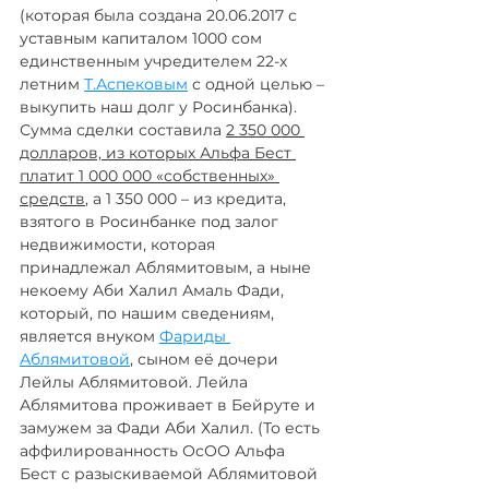
(которая была создана 20.06.2017 с 
уставным капиталом 1000 сом 
единственным учредителем 22-х 
летним 
Т.Аспековым
 с одной целью – 
выкупить наш долг у Росинбанка). 
Сумма сделки составила 
2 350 000 
долларов, из которых Альфа Бест 
платит 1 000 000 «собственных» 
средств
, а 1 350 000 – из кредита, 
взятого в Росинбанке под залог 
недвижимости, которая 
принадлежал Аблямитовым, а ныне 
некоему Аби Халил Амаль Фади, 
который, по нашим сведениям, 
является внуком 
Фариды 
Аблямитовой
, сыном её дочери 
Лейлы Аблямитовой. Лейла 
Аблямитова проживает в Бейруте и 
замужем за Фади Аби Халил. (То есть 
аффилированность ОсОО Альфа 
Бест с разыскиваемой Аблямитовой 