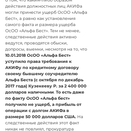
о том, что каким-либо образом 
действия должностных лиц АКИФа 
могли принести ущерб ОсОО «Альфа 
Бест», а равно как установления 
самого факта и размера ущерба 
ОсОО «Альфа Бест». Тем не менее, 
следственные действия активно 
ведутся, проводятся обыски, 
допросы, выемки, несмотря на то, что 
10.01.2018 ОсОО «Альфа Бест» 
уступило права требования к 
АКИФу по кредитному договору 
своему бывшему соучредителю 
Альфа Беста (с октября по декабрь 
2017 года) Кузекееву Р. за 2 400 000 
долларов наличными
. 
То есть даже 
по факту ОсОО «Альфа бест» 
получило не ущерб, а прибыль от 
операции с долгом АКИФа в 
размере 50 000 долларов США.
 На 
следственные действия этот факт 
никак не повлиял, прокуратура 