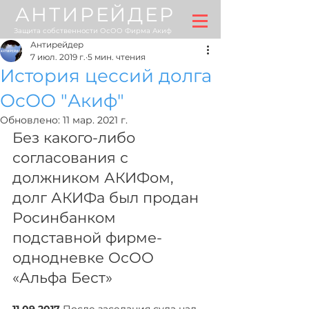
АНТИРЕЙДЕР
Защита собственности ОсОО Фирма Акиф
Антирейдер
7 июл. 2019 г.
5 мин. чтения
История цессий долга
ОсОО "Акиф"
Обновлено:
11 мар. 2021 г.
Без какого-либо 
согласования с 
должником АКИФом, 
долг АКИФа был продан 
Росинбанком 
подставной фирме-
однодневке ОсОО 
«Альфа Бест»