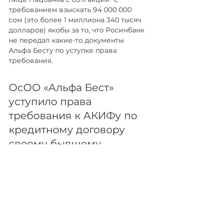
требованием взыскать 94 000 000 
сом (это более 1 миллиона 340 тысяч 
долларов) якобы за то, что Росинбанк 
не передал какие-то документы 
Альфа Бесту по уступке права 
требования.
ОсОО «Альфа Бест» 
уступило права 
требования к АКИФу по 
кредитному договору 
своему бывшему 
соучредителю Альфа 
Беста.
Далее Кузекеев добился 
процессуального правопреемства в 