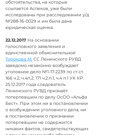
обстоятельства, на которые 
ссылается Аспеков, уже были 
исследованы при расследовании у/д 
№288-16-0029 и им была дана 
юридическая оценка. 
22.12.2017
 На основании 
голословного заявления и 
единственной объяснительной 
Торокова М
.
 СС Ленинского РУВД 
заведомо незаконно возбуждает 
уголовное дело №1-17-2239 по ст.ст. 
166 ч.2, ч.4п.2; 171 ч.2.п.1, ч.4 п.1 УК КР. 
25.12.2017 года следователь 
Ленинского РУВД признаёт 
потерпевшим по делу ОсОО «Альфа 
Бест». При этом ни в постановлении 
о возбуждении уголовного дела, ни 
в постановлении о признании 
потерпевшим не содержится 
никаких фактов, свидетельствующих 