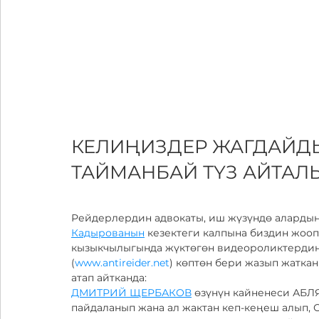
КЕЛИҢИЗДЕР ЖАГДАЙД
ТАЙМАНБАЙ ТҮЗ АЙТАЛ
Рейдерлердин адвокаты, иш жүзүндө аларды
Кадырованын
 кезектеги калпына биздин жооп
кызыкчылыгында жүктөгөн видеороликтердин
(
www.antireider.net
) көптөн бери жазып жаткан
атап айтканда: 
ДМИТРИЙ ЩЕРБАКОВ
 өзүнүн кайненеси АБ
пайдаланып жана ал жактан кеп-кеңеш алып, 