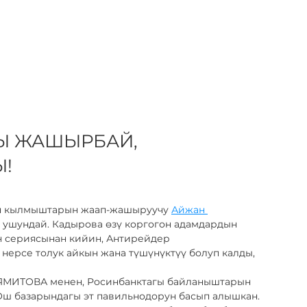
Ы ЖАШЫРБАЙ, 
Ы!
н кылмыштарын жаап-жашыруучу 
Айжан 
 ушундай. Кадырова өзү коргогон адамдардын 
 сериясынан кийин, Антирейдер 
 нерсе толук айкын жана түшүнүктүү болуп калды, 
ЛЯМИТОВА менен, Росинбанктагы байланыштарын 
Ош базарындагы эт павильнодорун басып алышкан. 