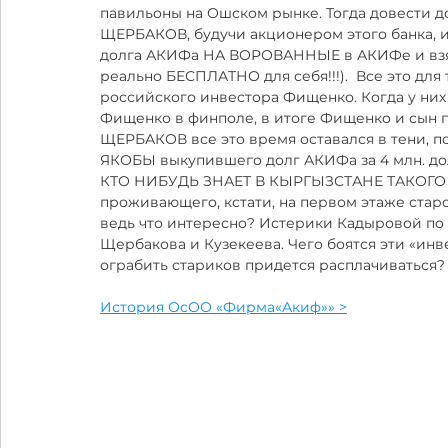
павильоны на Ошском рынке. Тогда довести до
ЩЕРБАКОВ, будучи акционером этого банка, и 
долга АКИФа НА ВОРОВАННЫЕ в АКИФе и взяты
реально БЕСПЛАТНО для себя!!!).  Все это для 
российского инвестора Фищенко. Когда у них 
Фищенко в финполе, в итоге Фищенко и сын 
ЩЕРБАКОВ все это время оставался в тени, по
ЯКОБЫ выкупившего долг АКИФа за 4 млн. долл
КТО НИБУДЬ ЗНАЕТ В КЫРГЫЗСТАНЕ ТАКОГО 
проживающего, кстати, на первом этаже старой
ведь что интересно? Истерики Кадыровой по
Щербакова и Кузекеева. Чего боятся эти «инв
ограбить стариков придется расплачиваться?
История ОсОО «Фирма«Акиф»» >