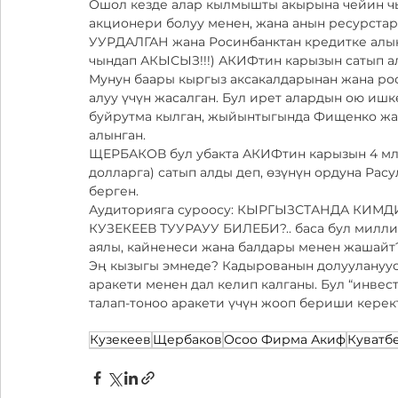
Ошол кезде алар кылмышты акырына чейин чы
акционери болуу менен, жана анын ресурстар
УУРДАЛГАН жана Росинбанктан кредитке алынг
чындап АКЫСЫЗ!!!) АКИФтин карызын сатып ал
Мунун баары кыргыз аксакалдарынан жана ро
алуу үчүн жасалган. Бул ирет алардын ою и
буйрутма кылган, жыйынтыгында Фищенко жан
алынган. 
ЩЕРБАКОВ бул убакта АКИФтин карызын 4 млн.
долларга) сатып алды деп, өзүнүн ордуна Расу
берген.
Аудиторияга суроосу: КЫРГЫЗСТАНДА КИ
КУЗЕКЕЕВ ТУУРАУУ БИЛЕБИ?.. баса бул миллио
аялы, кайненеси жана балдары менен жашайт
Эң кызыгы эмнеде? Кадырованын долуулануус
аракети менен дал келип калганы. Бул “инве
талап-тоноо аракети үчүн жооп бериши кере
Кузекеев
Щербаков
Осоо Фирма Акиф
Куватб