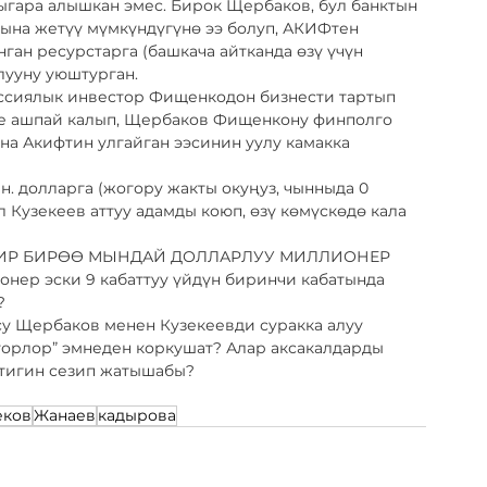
гара алышкан эмес. Бирок Щербаков, бул банктын 
ына жетүү мүмкүндүгүнө ээ болуп, АКИФтен 
ан ресурстарга (башкача айтканда өзү үчүн 
ууну уюштурган. 
ссиялык инвестор Фищенкодон бизнести тартып 
шке ашпай калып, Щербаков Фищенкону финполго 
а Акифтин улгайган ээсинин уулу камакка 
 долларга (жогору жакты окуңуз, чынныда 0 
л Кузекеев аттуу адамды коюп, өзү көмүскөдө кала 
МДИР БИРӨӨ МЫНДАЙ ДОЛЛАРЛУУ МИЛЛИОНЕР 
нер эски 9 кабаттуу үйдүн биринчи кабатында 
?
у Щербаков менен Кузекеевди суракка алуу 
сторлор” эмнеден коркушат? Алар аксакалдарды 
ктигин сезип жатышабы? 
еков
Жанаев
кадырова