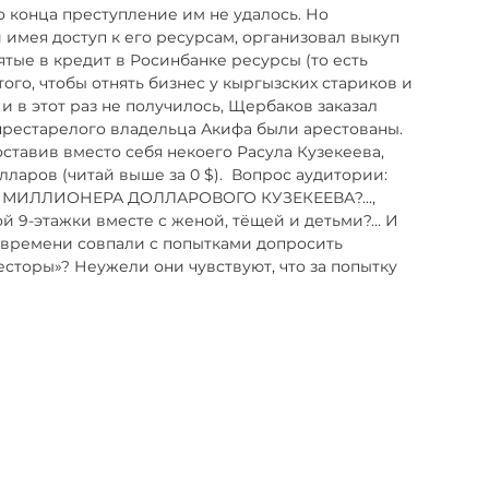
 конца преступление им не удалось. Но 
имея доступ к его ресурсам, организовал выкуп 
е в кредит в Росинбанке ресурсы (то есть 
того, чтобы отнять бизнес у кыргызских стариков и 
и в этот раз не получилось, Щербаков заказал 
престарелого владельца Акифа были арестованы. 
ставив вместо себя некоего Расула Кузекеева, 
аров (читай выше за 0 $).  Вопрос аудитории: 
МИЛЛИОНЕРА ДОЛЛАРОВОГО КУЗЕКЕЕВА?..., 
 9-этажки вместе с женой, тёщей и детьми?... И 
 времени совпали с попытками допросить 
есторы»? Неужели они чувствуют, что за попытку 