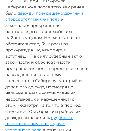
ГСУ ГСБЭП при ПКР Артура 
Сабирова уже после того, как ранее 
было
 дважды прекращено другими 
следователями Финпола
 и 
законность прекращения 
подтверждена Первомайским 
районным судом. Несмотря на это 
обстоятельство, Генеральная 
прокуратура КР, игнорируя 
вступивший в силу судебный акт о 
законности и обоснованности 
прекращения дела, передала его для 
расследования старшему 
следователю Сабирову. Который и 
довел его до суда, несмотря на 
наличие в нем многочисленных 
несостыковок и нарушений. При 
этом, несмотря на то, что в период 
следствия Октябрьским райсудом 
дважды выносились 
судебные 
постановления о передаче 
уголовного дела
 в отношении 