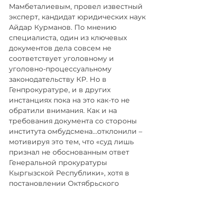
Мамбеталиевым, провел известный 
эксперт, кандидат юридических наук 
Айдар Курманов. По мнению 
специалиста, один из ключевых 
документов дела совсем не 
соответствует уголовному и 
уголовно-процессуальному 
законодательству КР. Но в 
Генпрокуратуре, и в других 
инстанциях пока на это как-то не 
обратили внимания. Как и на 
требования документа со стороны 
института омбудсмена…отклонили – 
мотивируя это тем, что «суд лишь 
признал не обоснованным ответ 
Генеральной прокуратуры 
Кыргызской Республики», хотя в 
постановлении Октябрьского 
районного суда речь идет о 
необоснованности не ответа, а 
действий Генпрокуратуры по 