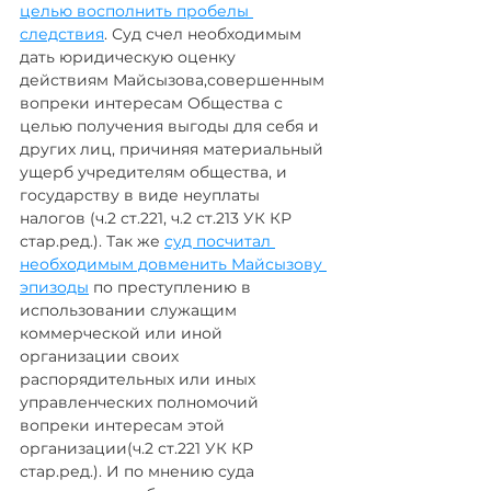
целью восполнить пробелы 
следствия
. Суд счел необходимым 
дать юридическую оценку 
действиям Майсызова,совершенным 
вопреки интересам Общества с 
целью получения выгоды для себя и 
других лиц, причиняя материальный 
ущерб учредителям общества, и 
государству в виде неуплаты 
налогов (ч.2 ст.221, ч.2 ст.213 УК КР 
стар.ред.). Так же 
суд посчитал 
необходимым довменить Майсызову 
эпизоды
 по преступлению в 
использовании служащим 
коммерческой или иной 
организации своих 
распорядительных или иных 
управленческих полномочий 
вопреки интересам этой 
организации(ч.2 ст.221 УК КР 
стар.ред.). И по мнению суда 