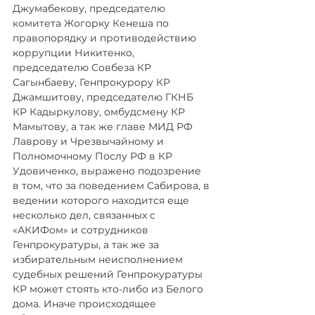
Джумабекову, председателю 
комитета Жогорку Кенеша по 
правопорядку и противодействию 
коррупции Никитенко, 
председателю Совбеза КР 
Сагынбаеву, Генпрокурору КР 
Джамшитову, председателю ГКНБ 
КР Кадыркулову, омбудсмену КР 
Мамытову, а так же главе МИД РФ 
Лаврову и Чрезвычайному и 
Полномочному Послу РФ в КР 
Удовиченко, выражено подозрение 
в том, что за поведением Сабирова, в 
ведении которого находится еще 
несколько дел, связанных с 
«АКИФом» и сотрудников 
Генпрокуратуры, а так же за 
избирательным неисполнением 
судебных решений Генпрокуратуры 
КР может стоять кто-либо из Белого 
дома. Иначе происходящее 