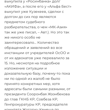
выкупила у «Росинбанка» долг 
«АКИФа», а после его у «Альфа Бест» 
выкупил уже Кузекеев, сделки с 
долгом до сих пор являются 
предметом судебного 
разбирательства, о чем «МК-Азия» 
так же уже писал, – Авт.). Но это так 
же никого особо не 
заинтересовало… Количество 
обращений и заявлений во все 
инстанции от учредителей ОсОО и 
от их адвокатов уже перевалило за 
15. Но, несмотря на подробное 
изложение ситуации и 
доказательную базу, почему-то пока 
ни по одной из жалоб не было 
принято конкретных мер, хотя 
адресаты были самыми разными, от 
президента Сооронбая Жээнбекова 
до глав ГКНБ КР, Совбеза КР, 
Генпрокуратуры КР, председателя 
комитета Жогорку Кенеша по 