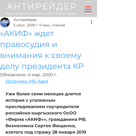
АНТИРЕЙДЕР
Защита собственности ОсОО Фирма Акиф
Антирейдер
5 сент. 2019 г.
11 мин. чтения
«АКИФ» ждет
правосудия и
внимания к своему
делу президента КР
Обновлено:
4 мар. 2020 г.
Источник: МК Азия
Уже более семи месяцев длится 
история с уголовным 
преследованием соучредителя 
российско-кыргызского ОсОО 
«Фирма «АКИФ»», гражданина РФ, 
бизнесмена Сергея Фищенко, 
взятого под стражу 28 января 2019 