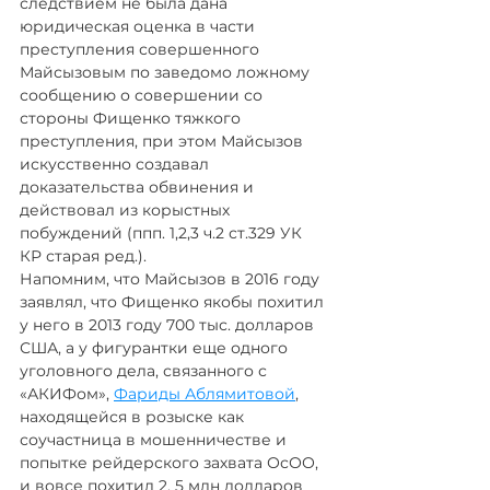
следствием не была дана 
юридическая оценка в части 
преступления совершенного 
Майсызовым по заведомо ложному 
сообщению о совершении со 
стороны Фищенко тяжкого 
преступления, при этом Майсызов 
искусственно создавал 
доказательства обвинения и 
действовал из корыстных 
побуждений (ппп. 1,2,3 ч.2 ст.329 УК 
КР старая ред.).
Напомним, что Майсызов в 2016 году 
заявлял, что Фищенко якобы похитил 
у него в 2013 году 700 тыс. долларов 
США, а у фигурантки еще одного 
уголовного дела, связанного с 
«АКИФом», 
Фариды Аблямитовой
, 
находящейся в розыске как 
соучастница в мошенничестве и 
попытке рейдерского захвата ОсОО, 
и вовсе похитил 2, 5 млн долларов 