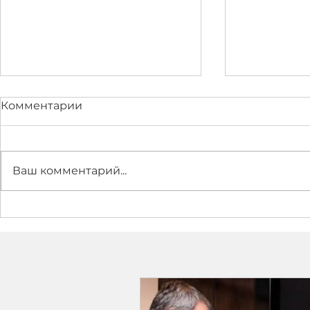
Комментарии
Ваш комментарий...
Как зампредправления
"ПОДДЕЛК
Росинбанка А.
ИНСТРУМЕ
Олейникова и будущий
Щербаков
акционер этого банка
планирую
Щербаков делили
фальсифи
деньги АКИФа.
доказател