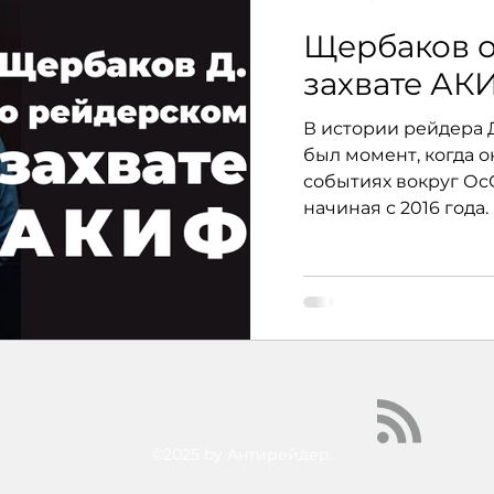
Щербаков о
захвате АК
В истории рейдера
был момент, когда о
событиях вокруг О
начиная с 2016 года.
©2025 by Антирейдер.