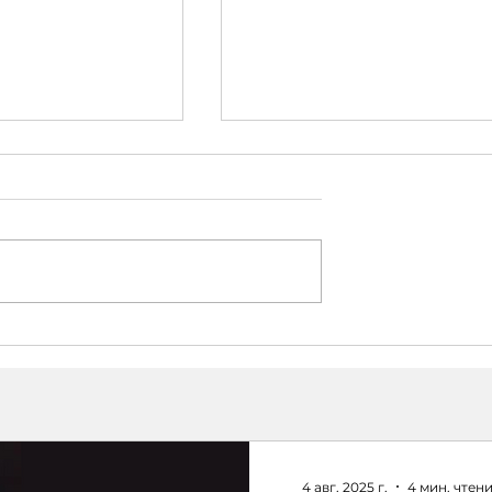
А КАК
«КОРРУПЦИЯ НА
НТ": как
ЗАПИСИ»: шокирующи
 и Докучаева
разоблачения
т
Д. Щербакова
цировать
ьства
4 авг. 2025 г.
4 мин. чтен