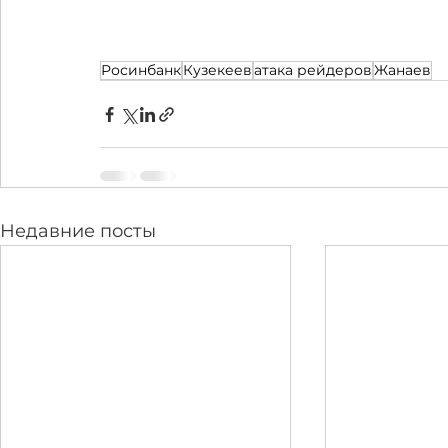
Росинбанк
Кузекеев
атака рейдеров
Жанаев
Недавние посты