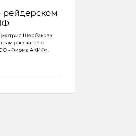
 рейдерском
ИФ
 Дмитрия Щербакова
н сам рассказал о
сОО «Фирма АКИФ»,