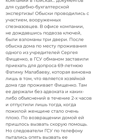
компании в поисках… документов 
для судебно-бухгалтерской 
экспертизы! Обыски проводились с 
участием, вооруженных 
спезназовцев. В офисе компании, 
не дождавшись подвоза ключей, 
были взломаны три двери. После 
обыска дома по месту проживания 
одного из учредителей Сергея 
Фищенко, в ГСУ обманом заставили 
приехать для допроса 69-летнюю 
Фатиму Малабаеву, которая виновна 
лишь в том, что является хозяйкой 
дома где проживает Фищенко. Там 
ее держали без адвоката и каких-
либо объяснений в течение 2-х часов 
и отпустили лишь тогда, когда 
пожилой женщине стало очень 
плохо. По возвращении домой ей 
пришлось вызвать скорую помощь. 
Но следователи ГСУ по телефону 
пытались опять вызвать ее 