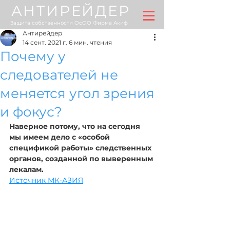
АНТИРЕЙДЕР
Защита собственности ОсОО Фирма Акиф
Антирейдер
14 сент. 2021 г.
6 мин. чтения
Почему у
следователей не
меняется угол зрения
и фокус?
Наверное потому, что на сегодня 
мы имеем дело с «особой 
спецификой работы» следственных 
органов, созданной по выверенным 
лекалам.
Источник МК-АЗИЯ