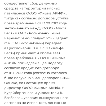
осуществляет сбор денежных 
средств на территории мясных 
павильонов ОсОО «Фирма АКИФ»… 
тогда как согласно договора уступки 
права требования от 13.09.2017 года, 
заключенного между ОсОО «Альфа 
Бест» и ОАО «Росинбанк» (ныне 
Керемет банк) следует, что «Цедент 
(т.е. ОАО «Росинбанк») передает 
а Цессионарий (т.е. ОсОО «Альфа 
Бест») принимает и оплачивает 
права требования к ОсОО «Фирма 
АКИФ» принадлежащее цедерту 
согласно кредитного договора 
от 18.11.2013 года (согласно которого 
было получено 3 млн долларов США). 
Однако, по настоящее время 
директор ОсОО «Фирма АКИФ» Н. 
Кудайбергенова и учредители К. 
Бозбаева… условия вышеуказанного 
договора не исполняют, денежные 