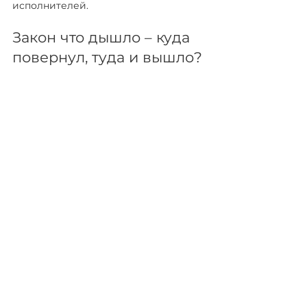
исполнителей.
Закон что дышло – куда 
повернул, туда и вышло?
Но Бог с ним, с этим «заказом», 
вернемся к корню проблемы. Как мы 
уже убедились, он состоит в том, что 
гражданско-правовой спор между 
двумя лицами (АКИФ и Кузекеев) 
был искусственно превращен 
в уголовное дело, что запрещено 
законом и является прямым 
нарушением указов президента. 
И этому надо положить конец.
Надеемся что после нашей 
публикации Генеральной 
прокуратурой как минимум будет 
проведена проверка законности 
действий следователя ГСУ 