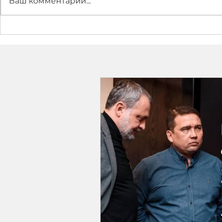
Ваш комментарий...
Как зампредправления
"ПОДДЕЛК
Росинбанка А.
ИНСТРУМЕ
Олейникова и будущий
Щербаков
акционер этого банка
планирую
Щербаков делили
фальсифи
деньги АКИФа.
доказател