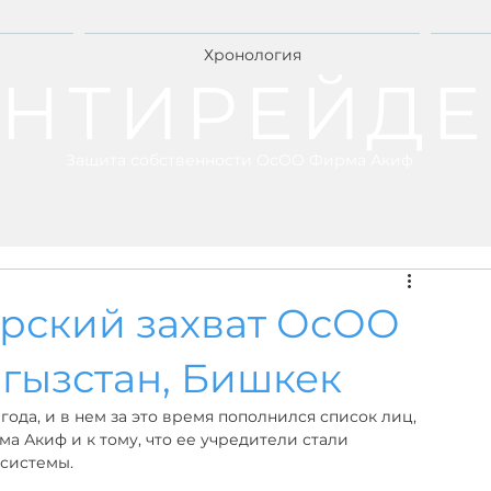
Хронология
НТИРЕЙДЕ
Защита собственности ОсОО Фирма Акиф
ерский захват ОсОО
гызстан, Бишкек
года, и в нем за это время пополнился список лиц, 
 Акиф и к тому, что ее учредители стали 
системы.