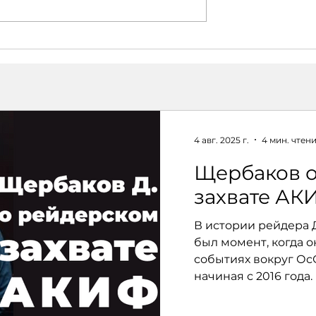
А КАК
«КОРРУПЦИЯ НА
НТ": как
ЗАПИСИ»: шокирующи
 и Докучаева
разоблачения
т
Д. Щербакова
цировать
ьства
4 авг. 2025 г.
4 мин. чтен
Щербаков о
захвате АК
В истории рейдера
был момент, когда о
событиях вокруг О
начиная с 2016 года.