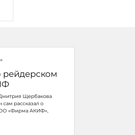
е
ия
 рейдерском
ИФ
 Дмитрия Щербакова
н сам рассказал о
сОО «Фирма АКИФ»,