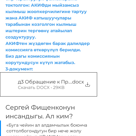
токтолгон: AКИФди мыйзамсыз 
кылмыш жоопкерчилигине тартуу 
жана AКИФ катышуучулары 
тарабынан козголгон кылмыш 
иштерин тергөөнү атайылап 
создуктуруу. 
АКИФтен жүздөгөн барак далилдер 
комиссияга өткөрүлүп берилди. 
Биз дагы комиссиянын 
корутундусун күтүп жатабыз. 
3-документ: 
д3 Обращение к Президенту Жапарову август
.docx
Скачать DOCX • 29KB
Сергей Фищенконун 
инсандыгы. Ал ким?
«Буга чейин ал алдамчылык боюнча 
соттолбогондугун бир нече жолу 