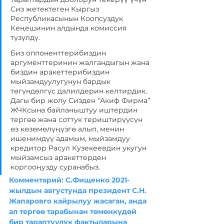
Сиз жетектеген Кыргыз 
Республикасынын Коопсуздук 
Кеңешинин алдында комиссия 
түзүлдү.  
Биз оппоненттерибиздин 
аргументтеринин жалгандыгын жана 
биздин аракеттерибиздин 
мыйзамдуулугунун бардык 
төгүндөлгүс далилдерин келтирдик. 
Дагы бир жолу Сизден “Акиф Фирма” 
ЖЧКсына байланыштуу иштердин 
тергөө жана соттук териштирүүсүн 
өз көзөмөлүңүзгө алып, менин 
ишенимдүү адамым, мыйзамдуу 
кредитор Расул Кузекеевдин укугун 
мыйзамсыз аракеттерден 
коргооңузду суранабыз.
Комментарий: С.Фищенко 2021-
жылдын августунда президент С.Н. 
Жапаровго кайрылуу жасаган, анда 
ал тергөө тарабынан төмөнкүдөй 
бир тараптуулук фактыларына 