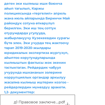
деген эки кылмыш иши боюнча 
айып тагылып, Каржы 
полициясында «тергелип» апрель 
жана июль айларында Биринчи Май 
райондук сотуна өткөрүлүп 
берилген. Эки иш тең соттук 
отурумдарда угулууда, 
жабырлануучу Кузекеевдин сурагы 
бүтө элек. Эки учурда тең жактоочу 
тарап 2019-2020-жылдары 
юридикалык экспертиза жүргүзүп, 
айыптоо корутундуларында 
кылмыштын фактысы жок экенин 
тастыктаган. Рейдердик чабуул 
учурунда ишкананын ээлерине 
коррупциялык органдар аркылуу 
жасалма кылмыш иштерин козгоо - 
рейдерлердин мүнөздүү аракети. 
1,2- документтер:
д1 Правовое заключение по делу 29-s — копи
.pdf