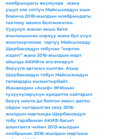
ноябрындагы өкүмүндө   жана  
ушул эле соттун Майсызовдун иши 
боюнча 2018-жылдын ноябрындагы 
токтому менен белгиленген.  
Уурулук жанан анын бети 
ачылышынан коркуу жана бул үчүн 
жоопкерчилик  тартуу Майсызовду 
Щербаковдун тобунан “коргоо 
издеп” жана 2016-жылдын март 
айында АКИФти ага өткөрүп 
берүүгө аргасыз кылган. Азыр 
Щербаковдун тобун Майсызовдун 
таламдары кызыктырбайт. 
Жанаевдин «Акиф» ЖЧКнын 
түзүүчүлөрүнүн кредитти кайтарып 
берүү ниети да болгон эмес» деген 
ойдон чыгарылган сөзү 2016-
жылдын мартында Щербаковдун 
тобу тарабынан АКИФ басып 
алынганга чейин 2013-жылдын 
ноябрынан 2016-жылдын мартына 