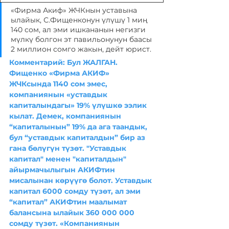
«Фирма Акиф» ЖЧКнын уставына 
ылайык, С.Фищенконун үлүшү 1 миң 
140 сом, ал эми ишкананын негизги 
мүлкү болгон эт павильонунун баасы 
2 миллион сомго жакын, дейт юрист.
Комментарий: Бул ЖАЛГАН. 
Фищенко «Фирма АКИФ» 
ЖЧКсында 1140 сом эмес, 
компаниянын «уставдык 
капиталындагы» 19% үлүшкө ээлик 
кылат. Демек, компаниянын 
“капиталынын” 19% да ага таандык, 
бул “уставдык капиталдын” бир аз 
гана бөлүгүн түзөт. "Уставдык 
капитал" менен "капиталдын" 
айырмачылыгын АКИФтин 
мисалынан көрүүгө болот. Уставдык 
капитал 6000 сомду түзөт, ал эми 
“капитал” АКИФтин маалымат 
балансына ылайык 360 000 000 
сомду түзөт. «Компаниянын 