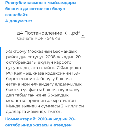
Республикасынын мыйзамдары 
боюнча да соттолгон болуп 
саналбайт. 
4-документ:
д4 Постановление Кузьминского суда о снят
.pdf
Скачать PDF • 546KB
Жактоочу Москванын Басмандык 
райондук сотунун 2008-жылдын 20-
октябрындагы өкүмүн кароого 
сунуштады, ага ылайык С.Фищенко 
РФ Кылмыш-жаза кодексинин 159-
беренесинин 4-бөлүгү боюнча 
өзгөчө ири өлчөмдөгү алдамчылык 
боюнча үч факты боюнча күнөөлүү 
деп табылган жана 6 жылдык 
мөөнөткө эркинен ажыратылган. 
Мында зыяндын суммасы 2 миллион 
долларга жакынды түзгөн.
Комментарий: 2010-жылдын 20-
октябрында жазасын өтөөдөн 