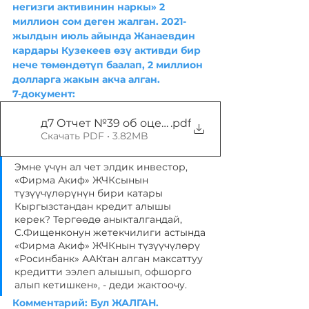
негизги активинин наркы» 2 
миллион сом деген жалган. 2021-
жылдын июль айында Жанаевдин 
кардары Кузекеев өзү активди бир 
нече төмөндөтүп баалап, 2 миллион 
долларга жакын акча алган. 
7-документ:
д7 Отчет №39 об оценке рынка-s — копия
.pdf
Скачать PDF • 3.82MB
Эмне үчүн ал чет элдик инвестор, 
«Фирма Акиф» ЖЧКсынын 
түзүүчүлөрүнүн бири катары 
Кыргызстандан кредит алышы 
керек? Тергөөдө аныкталгандай, 
С.Фищенконун жетекчилиги астында 
«Фирма Акиф» ЖЧКнын түзүүчүлөрү 
«Росинбанк» ААКтан алган максаттуу 
кредитти ээлеп алышып, офшорго 
алып кетишкен», - деди жактоочу.
Комментарий: Бул ЖАЛГАН. 