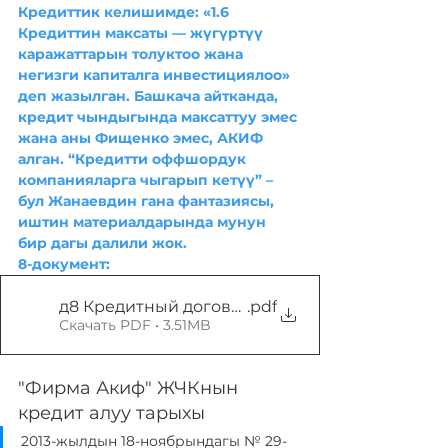
Кредиттик келишимде: «1.6 
Кредиттин максаты — жүгүртүү 
каражаттарын толуктоо жана 
негизги капиталга инвестициялоо» 
деп жазылган. Башкача айтканда, 
кредит чындыгында максаттуу эмес 
жана аны Фищенко эмес, АКИФ 
алган. “Кредитти оффшордук 
компанияларга чыгарып кетүү” – 
бул Жанаевдин гана фантазиясы, 
иштин материалдарында мунун 
бир дагы далили жок. 
8-документ:
д8 Кредитный договор 181113 — копия
.pdf
Скачать PDF • 3.51MB
"Фирма Акиф" ЖЧКнын 
кредит алуу тарыхы
2013-жылдын 18-ноябрындагы № 29-