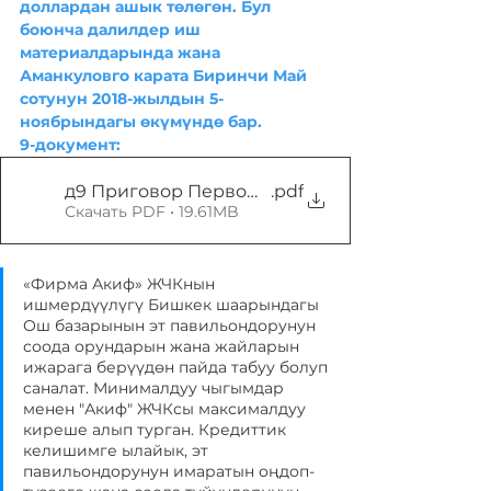
доллардан ашык төлөгөн. Бул 
боюнча далилдер иш 
материалдарында жана 
Аманкуловго карата Биринчи Май 
сотунун 2018-жылдын 5-
ноябрындагы өкүмүндө бар. 
9-документ:
д9 Приговор Первомайского райсуда от 05111
.pdf
Скачать PDF • 19.61MB
«Фирма Акиф» ЖЧКнын 
ишмердүүлүгү Бишкек шаарындагы 
Ош базарынын эт павильондорунун 
соода орундарын жана жайларын 
ижарага берүүдөн пайда табуу болуп 
саналат. Минималдуу чыгымдар 
менен "Акиф" ЖЧКсы максималдуу 
киреше алып турган. Кредиттик 
келишимге ылайык, эт 
павильондорунун имаратын оңдоп-