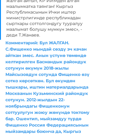
жалган айтып, КР ИИМден алган 
маалымкатка таянган! Кыргыз 
Республикасынын Ички иштер 
министрлигинде республикадан 
сырткары соттолгондугу тууралуу 
маалымат болушу мүмкүн эмес», - 
деди Т.Жанаев.
Комментарий: Бул ЖАЛГАН. 
С.Фищенко мындай сөздү эч качан 
айткан эмес. Анын үстүнө төмөндө 
келтирилген Басмандык райондук 
сотунун өкүмүн 2018-жылы 
Майсызовдун сотунда Фищенко өзү 
сотко көрсөткөн. Бул өкүмдөн 
тышкары, иштин материалдарында 
Москванын Кузьминский райондук 
сотунун. 2012-жылдын 22-
ноябрындагы Фищенконун 
соттуулугун жоюу жөнүндө токтому 
бар. Ошентип, мыйзамдуу түрдө 
Фищенко Россия Федерациясынын 
мыйзамдары боюнча да, Кыргыз 