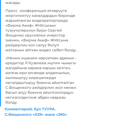
жасады. 
Пресс -конференция өткөрүүгө 
жергиликтүү каналдардын биринде 
жарыяланган видеорепортажда 
«Фирма Акиф» ЖЧКсынын 
түзүүчүлөрүнүн бири Сергей 
Фищенко орусиялык инвестор 
экенин, «Фирма Акиф» ЖЧКсына 
рейдерлик кол салуу болуп 
жатканын айткан видео себеп болду..
«Менин ишеним көрсөткөн адамым - 
кредитор Р.Кузекеев иштин чыныгы 
жагдайына карама-каршы келген, 
өзгөчө ири өлчөмдө алдамчылык, 
кылмыштуу кирешелерди 
легалдаштыруу боюнча айыпталган 
С.Фищенкого рейдерлик жол менен 
басып алуу боюнча айыптоолордун 
негизсиздигине абдан нааразы 
болду.
Комментарий: Бул ТУУРА. 
С.Фищенкого «029» жана «390» 