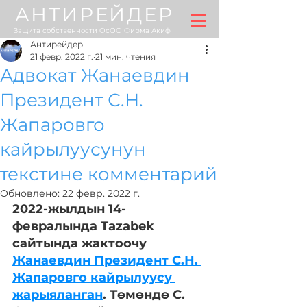
АНТИРЕЙДЕР
Защита собственности ОсОО Фирма Акиф
Антирейдер
21 февр. 2022 г.
21 мин. чтения
Адвокат Жанаевдин
Президент С.Н.
Жапаровго
кайрылуусунун
текстине комментарий
Обновлено:
22 февр. 2022 г.
2022-жылдын 14-
февралында Tazabek 
сайтында жактоочу 
Жанаевдин Президент С.Н. 
Жапаровго кайрылуусу 
жарыяланган
. Төмөндө С. 