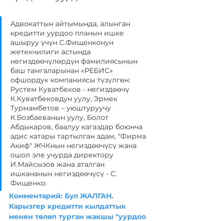
Адвокаттын айтымында, алынган 
кредитти уурдоо планын ишке 
ашыруу үчүн С.Фищенконун 
жетекчилиги астында 
негиздөөчүлөрдүн фамилиясынын 
баш тамгаларынан «РЕБИС» 
офшордук компаниясы түзүлгөн: 
Рустем Куватбеков - негиздөөчү 
К.Куватбековдун уулу, Эрмек 
Турмамбетов – уюштуруучу 
К.Бозбаеванын уулу, Болот 
Абдыкаров, баалуу кагаздар боюнча 
адис катары тартылган адам, "Фирма 
Акиф" ЖЧКнын негиздөөчүсү жана 
ошол эле учурда директору 
И.Майсызов жана аталган 
ишкананын негиздөөчүсү - С. 
Фищенко.
Комментарий: Бул ЖАЛГАН. 
Карызгер кредитти кылдаттык 
менен төлөп турган жакшы "уурдоо 