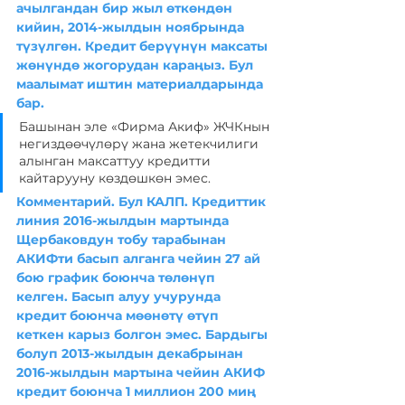
ачылгандан бир жыл өткөндөн 
кийин, 2014-жылдын ноябрында 
түзүлгөн. Кредит берүүнүн максаты 
жөнүндө жогорудан караңыз. Бул 
маалымат иштин материалдарында 
бар.
Башынан эле «Фирма Акиф» ЖЧКнын 
негиздөөчүлөрү жана жетекчилиги 
алынган максаттуу кредитти 
кайтарууну көздөшкөн эмес.
Комментарий. Бул КАЛП. Кредиттик 
линия 2016-жылдын мартында 
Щербаковдун тобу тарабынан 
АКИФти басып алганга чейин 27 ай 
бою график боюнча төлөнүп 
келген. Басып алуу учурунда 
кредит боюнча мөөнөтү өтүп 
кеткен карыз болгон эмес. Бардыгы 
болуп 2013-жылдын декабрынан 
2016-жылдын мартына чейин АКИФ 
кредит боюнча 1 миллион 200 миң 