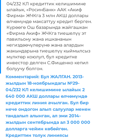
04/232 КЛ кредиттик келишимине 
ылайык, «РосинБанк» ААК «Акиф 
Фирма» ЖЧКга 3 млн АКШ доллары 
өлчөмүндө максаттуу кредит берген. 
Күрөөгө Ош базарында жайгашкан 
«Фирма Акиф» ЖЧКга тиешелүү эт 
павильону жана ишкананын 
негиздөөчүлөрүнө жана алардын 
жакындарына тиешелүү кыймылсыз 
мүлктөр коюлуп, бул кредитке 
инвестор делген С.Фищенко кепил 
болуучу болгон.
Комментарий: Бул ЖАЛГАН. 2013-
жылдын 18-ноябрындагы №29-
04/232 КЛ келишимине ылайык 2 
640 000 АКШ доллары өлчөмүндө 
кредиттик линия ачылган. Бул бир 
нече ондогон алып салуулар менен 
тандалып алынган, ал эми 2014-
жылдын сентябрында ал 3 000 000 
долларга чейин көбөйгөн. 
Кредиттин толук линиясы 