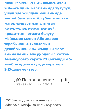
планы" экен! РЕБИС компаниясы 
2014-жылдын март айында түзүлүп, 
ушул эле жылдын май айында 
иштей баштаган. Ал убакта иштин 
материалдарынан алынган 
көчүрмөлөр көрсөткөндөй, 
кредиттин негизги бөлүгү 
Майсызов менен Абдыкаров 
тарабынан 2013-жылдын 
декабрынан 2014-жылдын март 
айына чейин эле уурдалып кеткен. 
Аманкуловго карата 2018-жылдын 5-
ноябрындагы өкүмдү карагыла. 
9,10-документтер: 
д10 Постановление Первомайского райсуда от 
.pdf
Скачать PDF • 2.33MB
 2015-жылдын аягынан тартып 
«Фирма Акиф» ЖЧКсы күрөөгө 