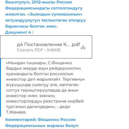
бошотулуп, 2012-жылы Россия 
Федерациясындагы соттолгондугу 
жоюлган. «Зыяндын суммасынын» 
актуалдуулугун тастыктаган аткаруу 
баракчасы болгон эмес. 
Документ 4 :
д4 Постановление Кузьминского суда о снят
.pdf
Скачать PDF • 546KB
«Мындан тышкары, С.Фищенко 
бардык жерде өзүн рейдерликтин 
курмандыгы болгон россиялык 
инвестор деп жарыялайт. Тергөөнүн 
жүрүшүндө сыяктуу эле, көптөгөн 
соттук териштирүүлөрдө да анын 
инвестор эмес экенин, 
инвесторлордун реестрине кирбей 
турганын далилдедик», - деди 
Т.Жанаев.
Комментарий: Фищенко Россия 
Федерациясынын жараны болуп 