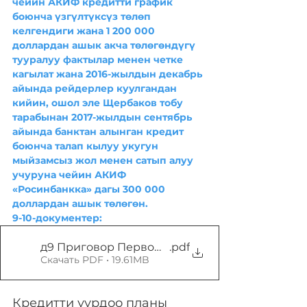
чейин АКИФ кредитти график 
боюнча үзгүлтүксүз төлөп 
келгендиги жана 1 200 000 
доллардан ашык акча төлөгөндүгү 
тууралуу фактылар менен четке 
кагылат жана 2016-жылдын декабрь 
айында рейдерлер куулгандан 
кийин, ошол эле Щербаков тобу 
тарабынан 2017-жылдын сентябрь 
айында банктан алынган кредит 
боюнча талап кылуу укугун 
мыйзамсыз жол менен сатып алуу 
учуруна чейин АКИФ 
«Росинбанкка» дагы 300 000 
доллардан ашык төлөгөн.
9-10-документер:
д9 Приговор Первомайского райсуда от 05111
.pdf
Скачать PDF • 19.61MB
Кредитти уурдоо планы