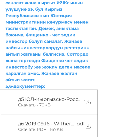
саналат жана кыргыз ЖЧКсынын 
үлүшүнө ээ, бул Кыргыз 
Республикасынын Юстиция 
министрлигинин көчүрмөсү менен 
тастыкталган. Демек, аныктама 
боюнча, Фищенко - чет элдик 
инвестор болуп саналат. Жанаев 
кайсы «инвесторлордун реестрин» 
айтып жатканы белгисиз. Соттордо 
жана тергөөдө Фищенко чет элдик 
инвесторбу же жокпу деген маселе 
каралган эмес. Жанаев жалган 
айтып жатат. 
5,6-документтер:
д5 ЮЛ-Кыргызско-Российское общество с огр
.
Скачать • 70KB
д6 2019.09.16 - Withers Memorandum — копия
.pdf
Скачать PDF • 167KB