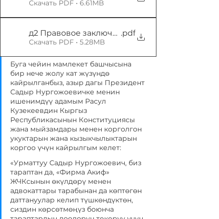
Скачать PDF • 6.61MB
д2 Правовое заключение по делу 390-s — коп
.pdf
Скачать PDF • 5.28MB
Буга чейин мамлекет башчысына 
бир нече жолу кат жүзүндө 
кайрылганбыз, азыр дагы Президент 
Садыр Нургожоевичке менин 
ишенимдүү адамым Расул 
Кузекеевдин Кыргыз 
Республикасынын Конституциясы 
жана мыйзамдары менен корголгон 
укуктарын жана кызыкчылыктарын 
коргоо үчүн кайрылгым келет:
«Урматтуу Садыр Нургожоевич, биз 
тараптан да, «Фирма Акиф» 
ЖЧКсынын өкүлдөрү менен 
адвокаттары тарабынан да көптөгөн 
даттануулар келип түшкөндүктөн, 
сиздин көрсөтмөңүз боюнча 
тараптардын доолорун текерүү үчүн 