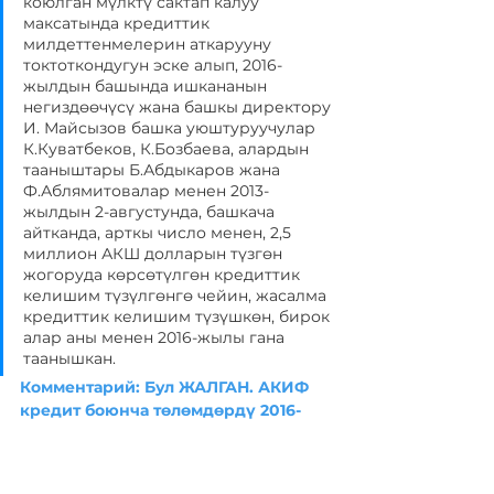
коюлган мүлктү сактап калуу 
максатында кредиттик 
милдеттенмелерин аткарууну 
токтоткондугун эске алып, 2016-
жылдын башында ишкананын 
негиздөөчүсү жана башкы директору 
И. Майсызов башка уюштуруучулар 
К.Куватбеков, К.Бозбаева, алардын 
тааныштары Б.Абдыкаров жана 
Ф.Аблямитовалар менен 2013-
жылдын 2-августунда, башкача 
айтканда, арткы число менен, 2,5 
миллион АКШ долларын түзгөн 
жогоруда көрсөтүлгөн кредиттик 
келишим түзүлгөнгө чейин, жасалма 
кредиттик келишим түзүшкөн, бирок 
алар аны менен 2016-жылы гана 
таанышкан.
Комментарий: Бул ЖАЛГАН. АКИФ 
кредит боюнча төлөмдөрдү 2016-
жылдын март айында Щербаковдун 
тобу басып алгандан кийин 
токтотуп, ага чейин төлөм графиги 