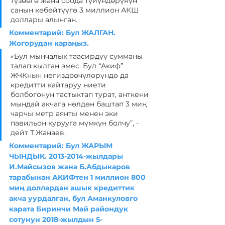
түзөөгө жана соода түйүндөрүнүн 
санын көбөйтүүгө 3 миллион АКШ 
доллары алынган.
Комментарий: Бул ЖАЛГАН. 
Жогорудан караңыз.
«Бул мынчалык таасирдүү сумманы 
талап кылган эмес. Бул “Акиф” 
ЖЧКнын негиздөөчүлөрүндө да 
кредитти кайтаруу ниети 
болбогонун тастыктап турат, анткени 
мындай акчага нөлдөн баштап 3 миң 
чарчы метр аянты менен эки 
павильон курууга мүмкүн болчу”, - 
дейт Т.Жанаев.
Комментарий: Бул ЖАРЫМ 
ЧЫНДЫК. 2013-2014-жылдары 
И.Майсызов жана Б.Абдыкаров 
тарабынан АКИФтен 1 миллион 800 
миң доллардан ашык кредиттик 
акча уурдалган, бул Аманкуловго 
карата Биринчи Май райондук 
сотунун 2018-жылдын 5-