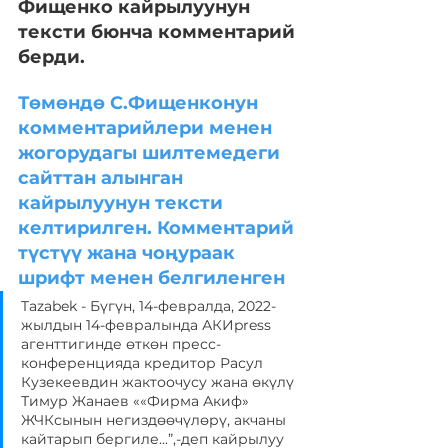
Фищенко кайрылуунун 
тексти бюнча комментарий 
берди. 
Төмөндө С.Фищенконун 
комментарийлери менен 
жогорудагы шилтемедеги 
сайттан алынган 
кайрылуунун тексти 
келтирилген. Комментарий 
түстүү жана чоңураак 
шрифт менен белгиленген
Tazabek - Бүгүн, 14-февралда, 2022-
жылдын 14-февралында АКИpress 
агенттигинде өткөн пресс-
конференцияда кредитор Расул 
Кузекеевдин жактоочусу жана өкүлү 
Тимур Жанаев ««Фирма Акиф» 
ЖЧКсынын негиздөөчүлөрү, акчаны 
кайтарып бергиле...”,-деп кайрылуу 